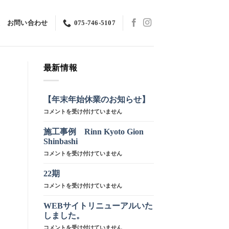
お問い合わせ
075-746-5107
最新情報
【年末年始休業のお知らせ】
【年
コメントを受け付けていません
末
年
施工事例 Rinn Kyoto Gion
始
Shinbashi
休
施
コメントを受け付けていません
業
工
の
事
お
22期
例
知
22
コメントを受け付けていません
Rinn
ら
期
Kyoto
せ】
は
WEBサイトリニューアルいた
Gion
は
Shinbashi
しました。
は
WEB
コメントを受け付けていません