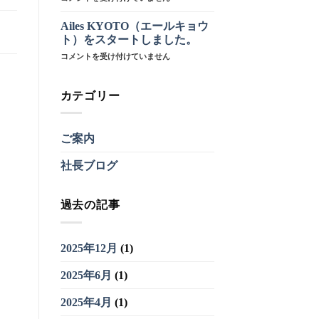
サ
イ
Ailes KYOTO（エールキョウ
ト
ト）をスタートしました。
リ
Ailes
コメントを受け付けていません
ニ
KYOTO（エ
ュ
ー
ー
ル
ア
カテゴリー
キ
ル
ョ
い
ウ
た
ご案内
ト）
し
を
ま
社長ブログ
ス
し
タ
た。
ー
は
ト
過去の記事
し
ま
し
2025年12月
(1)
た。
は
2025年6月
(1)
2025年4月
(1)