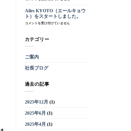
サ
イ
Ailes KYOTO（エールキョウ
ト
ト）をスタートしました。
リ
Ailes
コメントを受け付けていません
ニ
KYOTO（エ
ュ
ー
ー
ル
ア
カテゴリー
キ
ル
ョ
い
ウ
た
ご案内
ト）
し
を
ま
社長ブログ
ス
し
タ
た。
ー
は
ト
過去の記事
し
ま
し
2025年12月
(1)
た。
は
2025年6月
(1)
2025年4月
(1)
しま