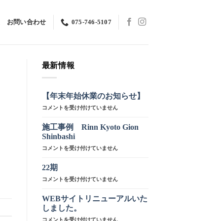
お問い合わせ
075-746-5107
最新情報
【年末年始休業のお知らせ】
【年
コメントを受け付けていません
末
年
施工事例 Rinn Kyoto Gion
始
Shinbashi
休
施
コメントを受け付けていません
業
工
の
事
お
22期
例
知
22
コメントを受け付けていません
Rinn
ら
期
Kyoto
せ】
は
WEBサイトリニューアルいた
Gion
は
Shinbashi
しました。
は
WEB
コメントを受け付けていません