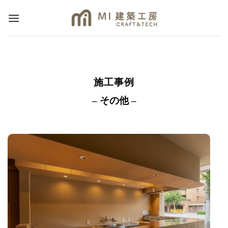
Skip
to
content
施工事例
– その他 –